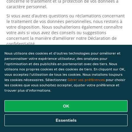
concerne le traitement et la protection de vos données à
caractère personnel.
Si vous avez d’autres questions ou réclamations concernant
le traitement de vos données personnelles, nous restons à
votre disposition. Nous souhaiterions également connaître
votre avis si vous avez des conseils ou suggestions
concernant la manière d’améliorer notre Déclaration de
confidentialité.
Nous utilisons des cookies et d'autres technologies pour améliorer et
Sécurité
personnaliser votre expérience utilisateur, des analyses pour
l'optimisation et des publicités en partenariat avec des tiers. Nous
JET prend la protection des données à caractère personnel
utilisons nos propres cookies et des cookies de tiers. En cliquant sur OK,
très au sérieux. Ainsi, nous prenons les mesures
vous acceptez l'utilisation de tous les cookies. Nous installons toujours
appropriées pour protéger vos données à caractère
les cookies nécessaires. Sélectionnez
Gérer vos préférences
pour choisir
personnel contre l’usage abusif, la perte, l’accès non
les cookies que vous souhaitez accepter, ajuster votre préférence et
autorisé, la divulgation non désirée et la modification non
trouver plus d'informations.
autorisée. Si vous avez des raisons de croire que vos
données à caractère personnel ne sont pas correctement
protégées ou si vous suspectez un usage abusif, veuillez
OK
nous contacter via le
formulaire de confidentialité
.
Essentiels
Comment nous contacter